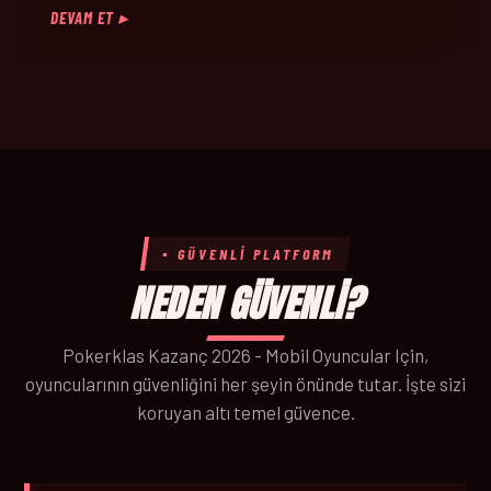
DEVAM ET ▸
▪ GÜVENLI PLATFORM
NEDEN GÜVENLI?
Pokerklas Kazanç 2026 - Mobil Oyuncular Için,
oyuncularının güvenliğini her şeyin önünde tutar. İşte sizi
koruyan altı temel güvence.