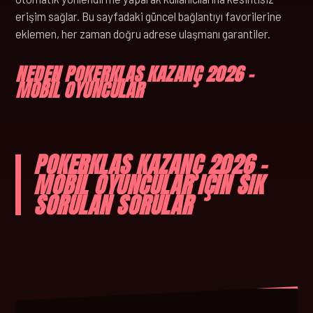
erişim sağlar. Bu sayfadaki güncel bağlantıyı favorilerine
eklemen, her zaman doğru adrese ulaşmanı garantiler.
NEDEN POKERKLAS KAZANÇ 2026 -
MOBIL OYUNCULAR
POKERKLAS KAZANÇ 2026 -
MOBIL OYUNCULAR IÇIN SIK
SORULAN SORULAR