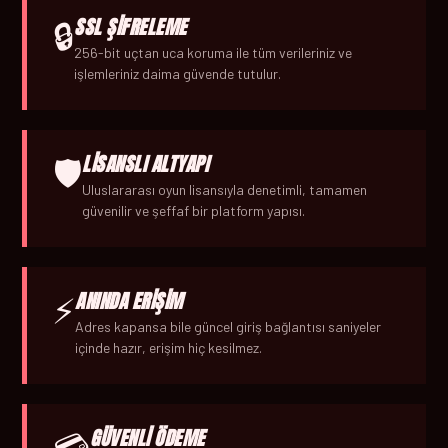
SSL ŞIFRELEME
🔒
256-bit uçtan uca koruma ile tüm verileriniz ve
işlemleriniz daima güvende tutulur.
LISANSLI ALTYAPI
🛡️
Uluslararası oyun lisansıyla denetimli, tamamen
güvenilir ve şeffaf bir platform yapısı.
ANINDA ERIŞIM
⚡
Adres kapansa bile güncel giriş bağlantısı saniyeler
içinde hazır, erişim hiç kesilmez.
GÜVENLI ÖDEME
💳