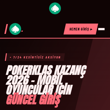
.
HEMEN GIRIŞ ▸
▪ 7/24 KESINTISIZ AKSIYON
POKERKLAS KAZANÇ
2026 - MOBIL
OYUNCULAR IÇIN
GÜNCEL GIRIŞ