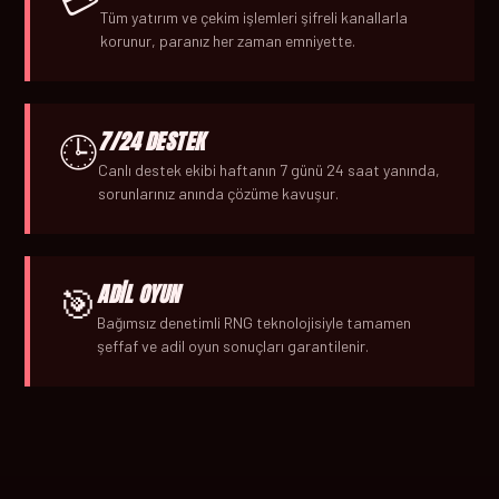
Tüm yatırım ve çekim işlemleri şifreli kanallarla
korunur, paranız her zaman emniyette.
7/24 DESTEK
🕒
Canlı destek ekibi haftanın 7 günü 24 saat yanında,
sorunlarınız anında çözüme kavuşur.
ADIL OYUN
🎯
Bağımsız denetimli RNG teknolojisiyle tamamen
şeffaf ve adil oyun sonuçları garantilenir.