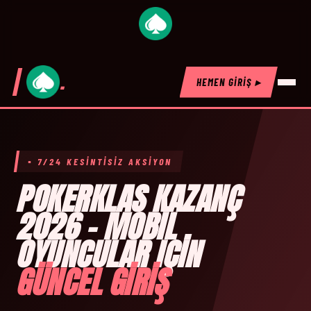
.
HEMEN GIRIŞ ▸
▪ 7/24 KESINTISIZ AKSIYON
POKERKLAS KAZANÇ
2026 - MOBIL
OYUNCULAR IÇIN
GÜNCEL GIRIŞ