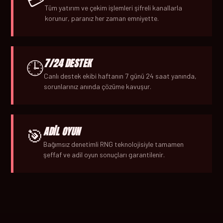
Tüm yatırım ve çekim işlemleri şifreli kanallarla
korunur, paranız her zaman emniyette.
7/24 DESTEK
🕒
Canlı destek ekibi haftanın 7 günü 24 saat yanında,
sorunlarınız anında çözüme kavuşur.
ADIL OYUN
🎯
Bağımsız denetimli RNG teknolojisiyle tamamen
şeffaf ve adil oyun sonuçları garantilenir.