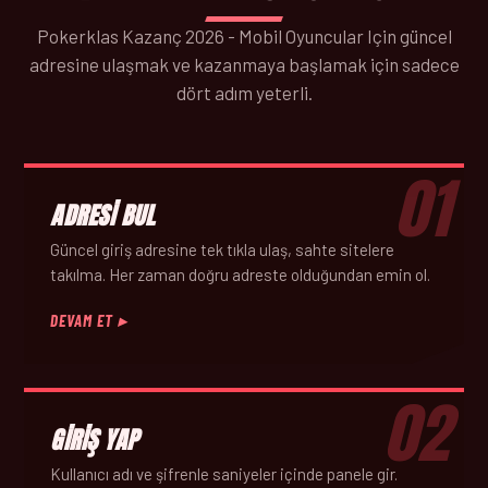
Pokerklas Kazanç 2026 - Mobil Oyuncular Için güncel
adresine ulaşmak ve kazanmaya başlamak için sadece
dört adım yeterli.
01
ADRESI BUL
Güncel giriş adresine tek tıkla ulaş, sahte sitelere
takılma. Her zaman doğru adreste olduğundan emin ol.
DEVAM ET ▸
02
GIRIŞ YAP
Kullanıcı adı ve şifrenle saniyeler içinde panele gir.